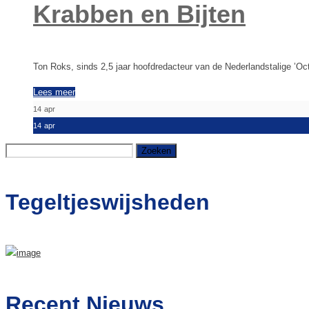
Krabben en Bijten
Ton Roks, sinds 2,5 jaar hoofdredacteur van de Nederlandstalige ’Oc
Lees meer
14
apr
14
apr
Zoeken
naar:
Tegeltjeswijsheden
Recent Nieuws