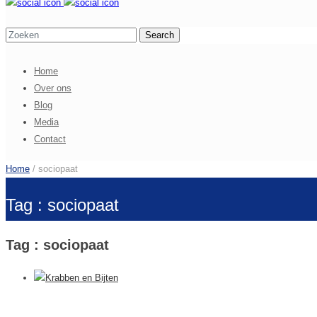
Home
Over ons
Blog
Media
Contact
Home
/ sociopaat
Tag : sociopaat
Tag : sociopaat