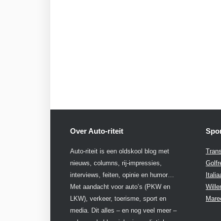
Over Auto-riteit
Spon
Auto-riteit is een oldskool blog met
Trans
nieuws, columns, rij-impressies,
Golfr
interviews, feiten, opinie en humor…
Itali
Met aandacht voor auto’s (PKW en
Will
LKW), verkeer, toerisme, sport en
Mare
media. Dit alles – en nog veel meer –