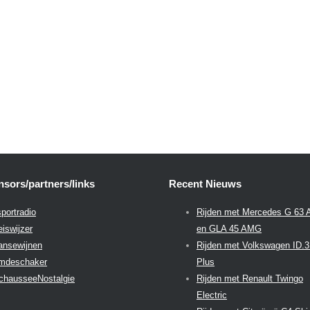
sors/partners/links
Recent Nieuws
portradio
Rijden met Mercedes G 63
eiswijzer
en GLA 45 AMG
aansewijnen
Rijden met Volkswagen ID.
emdeschaker
Plus
chausseeNostalgie
Rijden met Renault Twingo
Electric