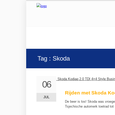
Tag : Skoda
06
06
Rijden met Skoda Kod
JUL
JUL
De beer is los! Skoda was vroeg
Tsjechische automerk toetrad to