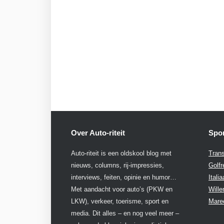
Over Auto-riteit
Spon
Auto-riteit is een oldskool blog met
Trans
nieuws, columns, rij-impressies,
Golfr
interviews, feiten, opinie en humor…
Itali
Met aandacht voor auto’s (PKW en
Will
LKW), verkeer, toerisme, sport en
Mare
media. Dit alles – en nog veel meer –