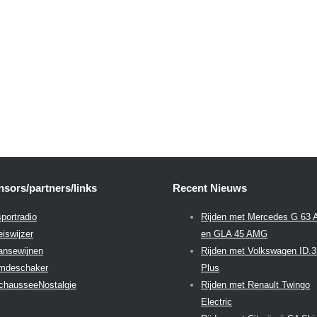
sors/partners/links
Recent Nieuws
portradio
Rijden met Mercedes G 63
eiswijzer
en GLA 45 AMG
aansewijnen
Rijden met Volkswagen ID.
emdeschaker
Plus
chausseeNostalgie
Rijden met Renault Twingo
Electric