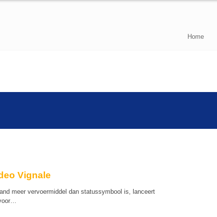
Home
deo Vignale
rhand meer vervoermiddel dan statussymbool is, lanceert
 voor…