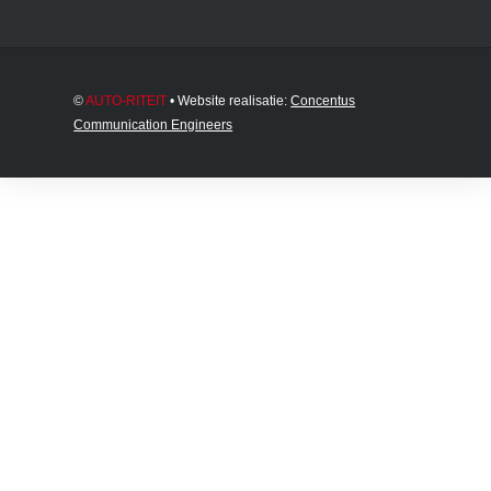
©
AUTO-RITEIT
• Website realisatie:
Concentus
Communication Engineers