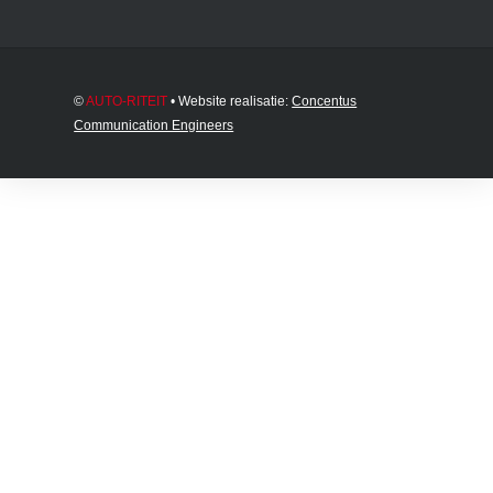
©
AUTO-RITEIT
• Website realisatie:
Concentus
Communication Engineers