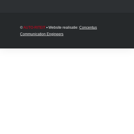
©
AUTO-RITEIT
• Website realisatie:
Concentus
Communication Engineers