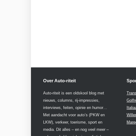
Over Auto-riteit
Spon
Auto-riteit is een oldskool blog met
Trans
nieuws, columns, rij-impressies,
Golfr
interviews, feiten, opinie en humor…
Itali
Met aandacht voor auto’s (PKW en
Will
LKW), verkeer, toerisme, sport en
Mare
media. Dit alles – en nog veel meer –