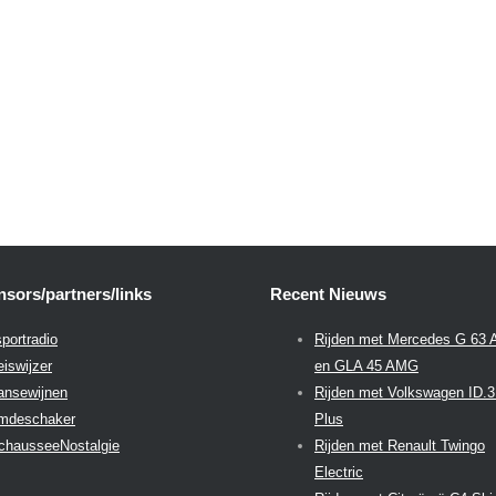
sors/partners/links
Recent Nieuws
portradio
Rijden met Mercedes G 63
eiswijzer
en GLA 45 AMG
aansewijnen
Rijden met Volkswagen ID.
emdeschaker
Plus
chausseeNostalgie
Rijden met Renault Twingo
Electric