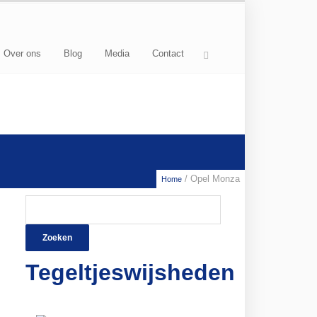
Over ons
Blog
Media
Contact
/ Opel Monza
Home
Zoeken
naar:
Tegeltjeswijsheden