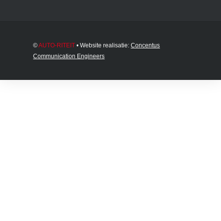
©
AUTO-RITEIT
• Website realisatie:
Concentus
Communication Engineers