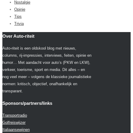
Nostalgie
Opinie
Tips
Trivia
Over Auto-riteit
Auto-riteit is een oldskool blog met nieuws,
columns, rij-impressies, interviews, feiten, opinie en
humor… Met aandacht voor auto’s (PKW en LKW),
verkeer, toerisme, sport en media. Dit alles – en
nog veel meer – volgens de klassieke journalistieke
normen: kritisch, objectief, onafhankelijk en
transparant.
Sponsors/partners/links
Transportradio
Golfreiswijzer
Italiaansewijnen