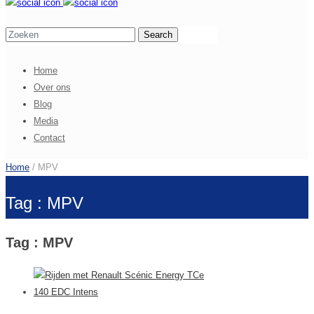
Home
Over ons
Blog
Media
Contact
Home
/ MPV
Tag : MPV
Tag : MPV