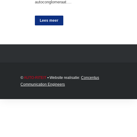
autoconglomeraat….
Lees meer
©
AUTO-RITEIT
• Website realisatie:
Concentus
Communication Engineers