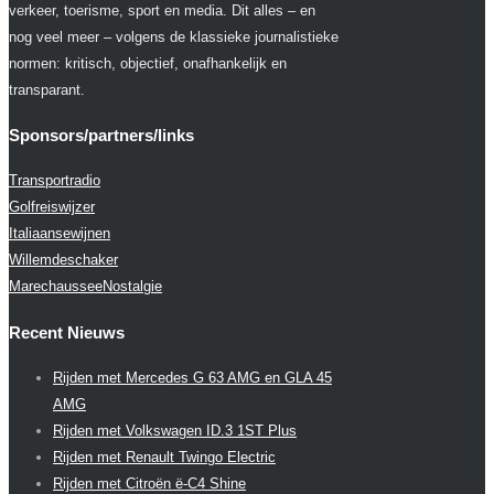
verkeer, toerisme, sport en media. Dit alles – en
nog veel meer – volgens de klassieke journalistieke
normen: kritisch, objectief, onafhankelijk en
transparant.
Sponsors/partners/links
Transportradio
Golfreiswijzer
Italiaansewijnen
Willemdeschaker
MarechausseeNostalgie
Recent Nieuws
Rijden met Mercedes G 63 AMG en GLA 45
AMG
Rijden met Volkswagen ID.3 1ST Plus
Rijden met Renault Twingo Electric
Rijden met Citroën ë-C4 Shine