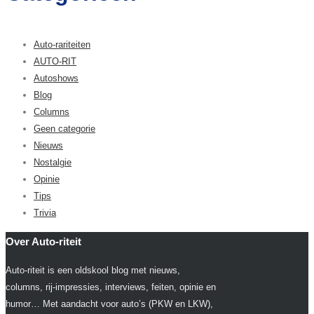
Auto-rariteiten
AUTO-RIT
Autoshows
Blog
Columns
Geen categorie
Nieuws
Nostalgie
Opinie
Tips
Trivia
Over Auto-riteit
Auto-riteit is een oldskool blog met nieuws,
columns, rij-impressies, interviews, feiten, opinie en
humor… Met aandacht voor auto’s (PKW en LKW),