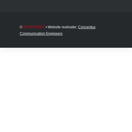
©
AUTO-RITEIT
• Website realisatie:
Concentus
Communication Engineers