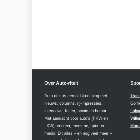
Over Auto-riteit
Spon
Auto-riteit is een oldskool blog met
Trans
nieuws, columns, rij-impressies,
Golfr
interviews, feiten, opinie en humor…
Itali
Met aandacht voor auto’s (PKW en
Will
LKW), verkeer, toerisme, sport en
Mare
media. Dit alles – en nog veel meer –