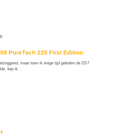
08 PureTech 225 First Edition
lzeggend, maar toen ik enige tijd geleden de DS7
lde, liep ik…
r