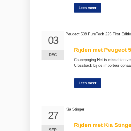
Lees meer
03
03
Rijden met Peugeot 5
DEC
DEC
Coupepoging Het is misschien vee
Crossback bij de importeur ophaa
Lees meer
27
27
Rijden met Kia Stinge
SEP
SEP