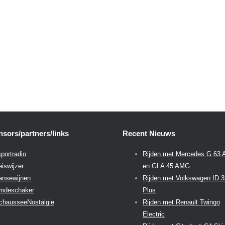
sors/partners/links
Recent Nieuws
portradio
Rijden met Mercedes G 63
eiswijzer
en GLA 45 AMG
aansewijnen
Rijden met Volkswagen ID.
emdeschaker
Plus
chausseeNostalgie
Rijden met Renault Twingo
Electric