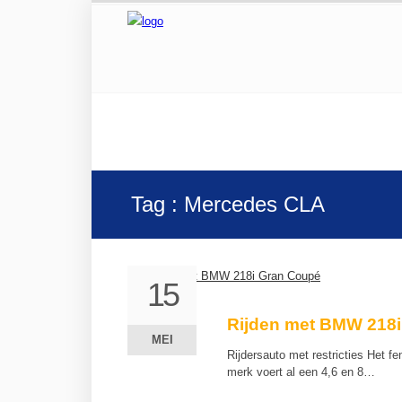
Tag : Mercedes CLA
15
15
Rijden met BMW 218
MEI
MEI
Rijdersauto met restricties Het 
merk voert al een 4,6 en 8…