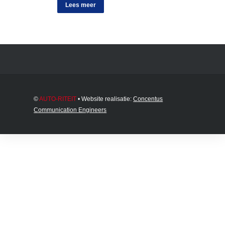
Lees meer
©
AUTO-RITEIT
• Website realisatie:
Concentus
Communication Engineers