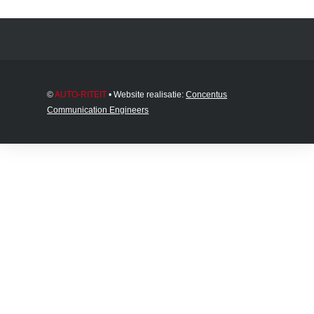
©
AUTO-RITEIT
• Website realisatie:
Concentus
Communication Engineers