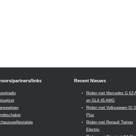
sors/partners/links
Recent Nieuws
portradio
Rijden met Mercedes G 63
eiswijzer
en GLA 45 AMG
aansewijnen
Rijden met Volkswagen ID.
emdeschaker
Plus
chausseeNostalgie
Rijden met Renault Twingo
Electric