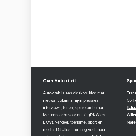
Over Auto-riteit
Spon
Auto-riteit is een oldskool blog met
Trans
nieuws, columns, rij-impressies,
Golfr
interviews, feiten, opinie en humor…
Itali
Met aandacht voor auto’s (PKW en
Will
LKW), verkeer, toerisme, sport en
Mare
media. Dit alles – en nog veel meer –