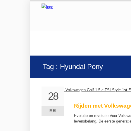
Tag : Hyundai Pony
28
28
Rijden met Volkswagen
MEI
MEI
Evolutie en revolutie Voor Volksw
levensbelang. De eerste generat