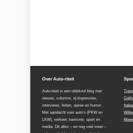
Over Auto-riteit
Spon
Auto-riteit is een oldskool blog met
Trans
nieuws, columns, rij-impressies,
Golfr
interviews, feiten, opinie en humor…
Itali
Met aandacht voor auto’s (PKW en
Will
LKW), verkeer, toerisme, sport en
Mare
media. Dit alles – en nog veel meer –