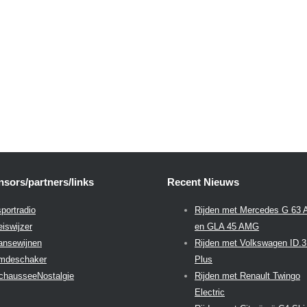
sors/partners/links
Recent Nieuws
portradio
Rijden met Mercedes G 63
eiswijzer
en GLA 45 AMG
aansewijnen
Rijden met Volkswagen ID.
emdeschaker
Plus
chausseeNostalgie
Rijden met Renault Twingo
Electric