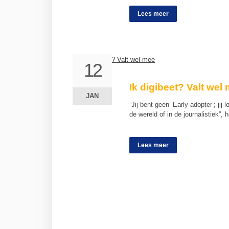
Lees meer
12
12
Ik digibeet? Valt wel
JAN
JAN
”Jij bent geen ’Early-adopter’; jij
de wereld of in de journalistiek”,
Lees meer