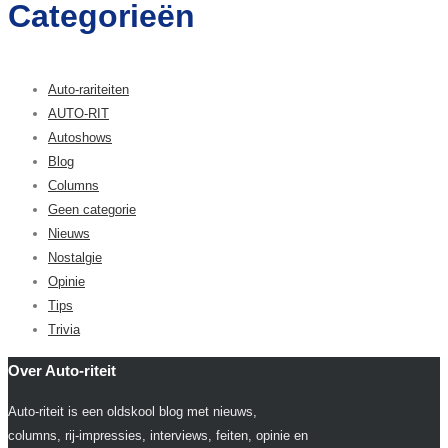
Categorieën
Auto-rariteiten
AUTO-RIT
Autoshows
Blog
Columns
Geen categorie
Nieuws
Nostalgie
Opinie
Tips
Trivia
Over Auto-riteit
Auto-riteit is een oldskool blog met nieuws,
columns, rij-impressies, interviews, feiten, opinie en