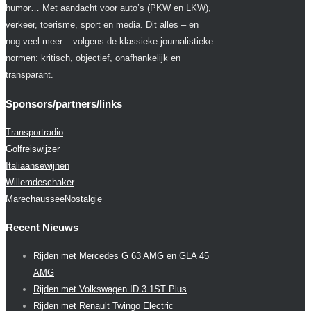
humor… Met aandacht voor auto’s (PKW en LKW),
verkeer, toerisme, sport en media. Dit alles – en
nog veel meer – volgens de klassieke journalistieke
normen: kritisch, objectief, onafhankelijk en
transparant.
Sponsors/partners/links
Transportradio
Golfreiswijzer
Italiaansewijnen
Willemdeschaker
MarechausseeNostalgie
Recent Nieuws
Rijden met Mercedes G 63 AMG en GLA 45
AMG
Rijden met Volkswagen ID.3 1ST Plus
Rijden met Renault Twingo Electric