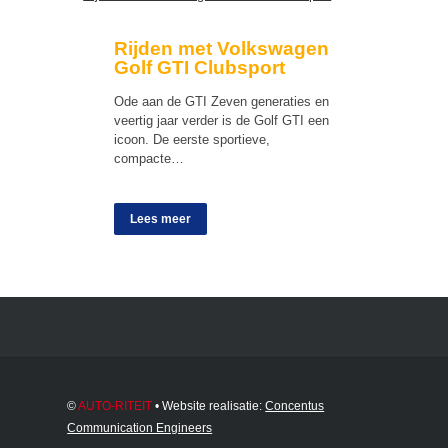
Rijden met Volkswagen
Golf GTI Clubsport
Ode aan de GTI Zeven generaties en
veertig jaar verder is de Golf GTI een
icoon. De eerste sportieve,
compacte…
Lees meer
©
AUTO-RITEIT
• Website realisatie:
Concentus
Communication Engineers