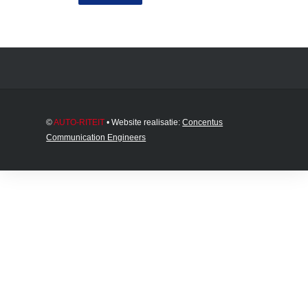
©
AUTO-RITEIT
• Website realisatie:
Concentus
Communication Engineers