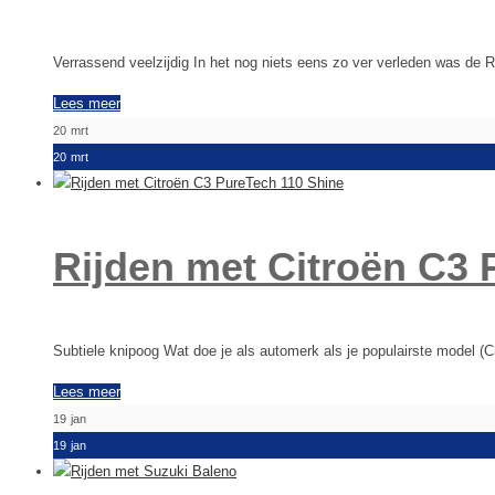
Verrassend veelzijdig In het nog niets eens zo ver verleden was de
Lees meer
20
mrt
20
mrt
Rijden met Citroën C3 
Subtiele knipoog Wat doe je als automerk als je populairste model (C
Lees meer
19
jan
19
jan