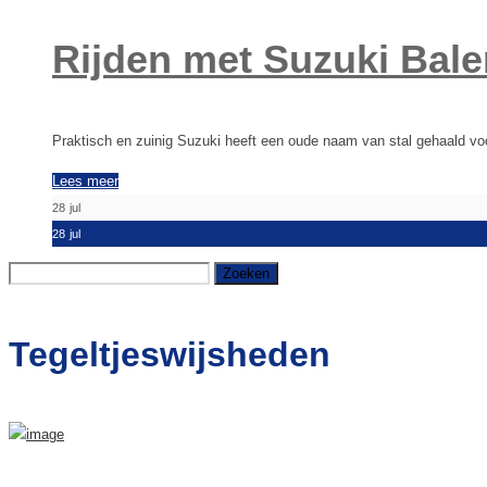
Rijden met Suzuki Bal
Praktisch en zuinig Suzuki heeft een oude naam van stal gehaald vo
Lees meer
28
jul
28
jul
Zoeken
naar:
Tegeltjeswijsheden