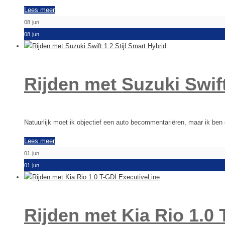
Lees meer
08
jun
08
jun
Rijden met Suzuki Swift
Natuurlijk moet ik objectief een auto becommentariëren, maar ik be
Lees meer
01
jun
01
jun
Rijden met Kia Rio 1.0