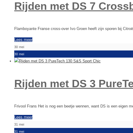
Rijden met DS 7 Cross
Flamboyante Franse cross-over Ivo Groen heeft zijn sporen bij Citr
Lees meer
30
mei
30
mei
Rijden met DS 3 PureT
Frivool Frans Het is nog een beetje wennen, want DS is een eigen m
Lees meer
31
mei
31
mei