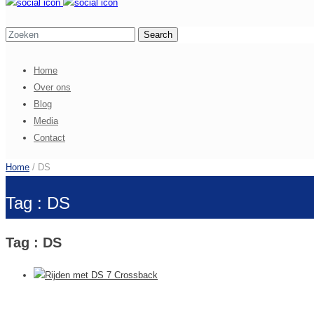
Home
Over ons
Blog
Media
Contact
Home
/ DS
Tag : DS
Tag : DS