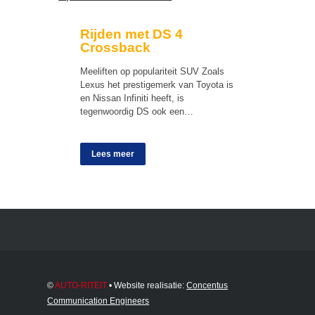
Rijden met DS 4
Crossback
Meeliften op populariteit SUV Zoals
Lexus het prestigemerk van Toyota is
en Nissan Infiniti heeft, is
tegenwoordig DS ook een…
Lees meer
©
AUTO-RITEIT
• Website realisatie:
Concentus
Communication Engineers