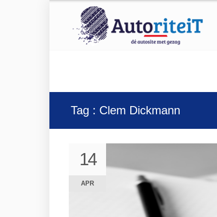
Tag : Clem Dickmann
14
14
APR
APR