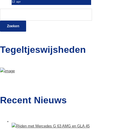
12
apr
Zoeken
naar:
Tegeltjeswijsheden
Recent Nieuws