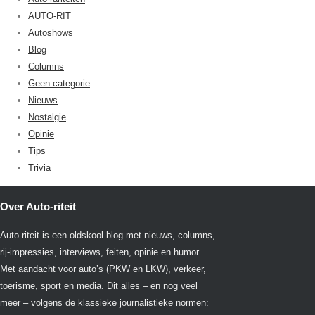
AUTO-RIT
Autoshows
Blog
Columns
Geen categorie
Nieuws
Nostalgie
Opinie
Tips
Trivia
Over Auto-riteit
Auto-riteit is een oldskool blog met nieuws, columns,
rij-impressies, interviews, feiten, opinie en humor…
Met aandacht voor auto’s (PKW en LKW), verkeer,
toerisme, sport en media. Dit alles – en nog veel
meer – volgens de klassieke journalistieke normen: