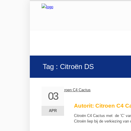
Tag : Citroën DS
03
03
Autorit: Citroen C4 C
APR
APR
Citroën C4 Cactus met de ’C’ va
Citroën liep bij de verkiezing v