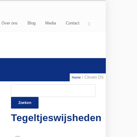
Over ons
Blog
Media
Contact
/ Citroën DS
Home
Zoeken
naar:
Tegeltjeswijsheden