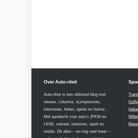
Over Auto-riteit
Spon
Auto-riteit is een oldskool blog met
Trans
nieuws, columns, rij-impressies,
Golfr
interviews, feiten, opinie en humor…
Itali
Met aandacht voor auto’s (PKW en
Will
LKW), verkeer, toerisme, sport en
Mare
media. Dit alles – en nog veel meer –