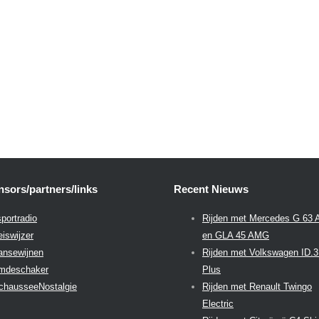
sors/partners/links
Recent Nieuws
portradio
Rijden met Mercedes G 63
eiswijzer
en GLA 45 AMG
aansewijnen
Rijden met Volkswagen ID.
emdeschaker
Plus
chausseeNostalgie
Rijden met Renault Twingo
Electric