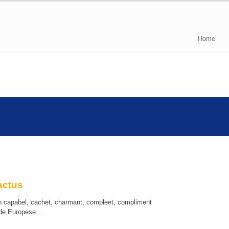
Home
actus
n capabel, cachet, charmant, compleet, compliment
an de Europese…