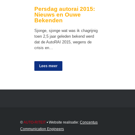
Persdag autorai 2015:
Nieuws en Ouwe
Bekenden
Sjonge, sjonge wat was ik chagrijnig
toen 2,5 jaar geleden bekend werd
dat de AutoRAI 2015, wegens de
crisis en…
Lees meer
©
AUTO-RITEIT
• Website realisatie:
Concentus
Communication Engineers