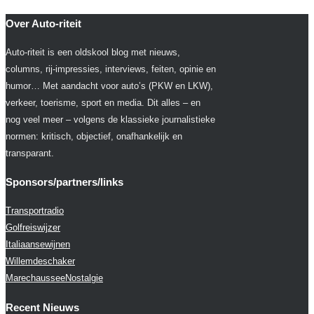
Over Auto-riteit
Auto-riteit is een oldskool blog met nieuws,
columns, rij-impressies, interviews, feiten, opinie en
humor… Met aandacht voor auto’s (PKW en LKW),
verkeer, toerisme, sport en media. Dit alles – en
nog veel meer – volgens de klassieke journalistieke
normen: kritisch, objectief, onafhankelijk en
transparant.
Sponsors/partners/links
Transportradio
Golfreiswijzer
Italiaansewijnen
Willemdeschaker
MarechausseeNostalgie
Recent Nieuws