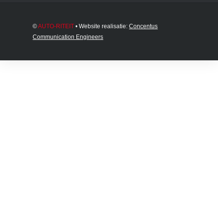
©
AUTO-RITEIT
• Website realisatie:
Concentus
Communication Engineers