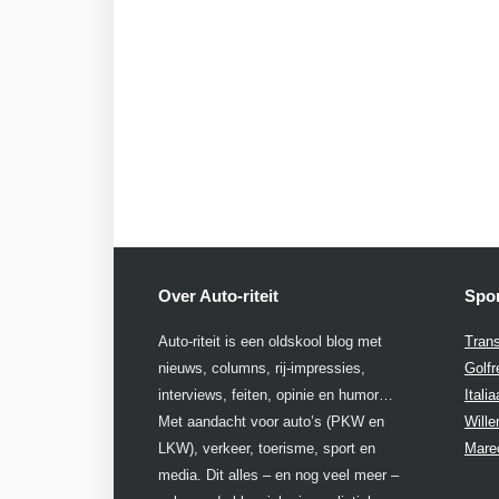
Over Auto-riteit
Spon
Auto-riteit is een oldskool blog met
Trans
nieuws, columns, rij-impressies,
Golfr
interviews, feiten, opinie en humor…
Itali
Met aandacht voor auto’s (PKW en
Will
LKW), verkeer, toerisme, sport en
Mare
media. Dit alles – en nog veel meer –