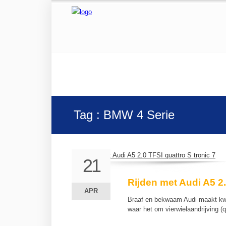
Tag : BMW 4 Serie
21
21
Rijden met Audi A5 2.
APR
APR
Braaf en bekwaam Audi maakt kwali
waar het om vierwielaandrijving (