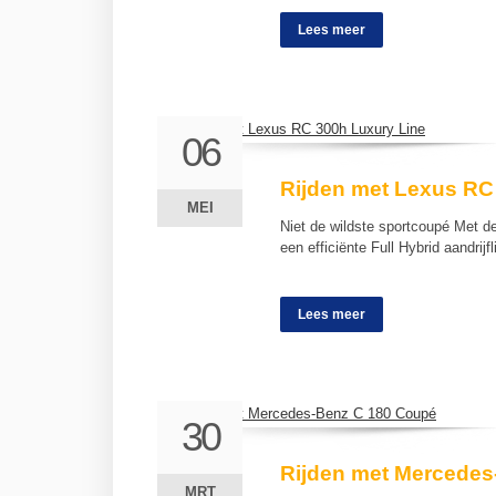
Lees meer
06
06
Rijden met Lexus RC
MEI
MEI
Niet de wildste sportcoupé Met d
een efficiënte Full Hybrid aandrijf
Lees meer
30
30
Rijden met Mercedes
MRT
MRT