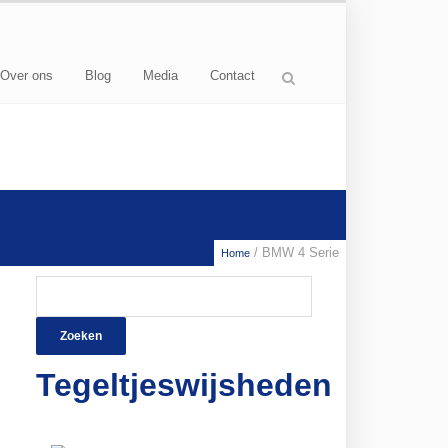
Over ons
Blog
Media
Contact
/ BMW 4 Serie
Home
Zoeken
naar:
Tegeltjeswijsheden