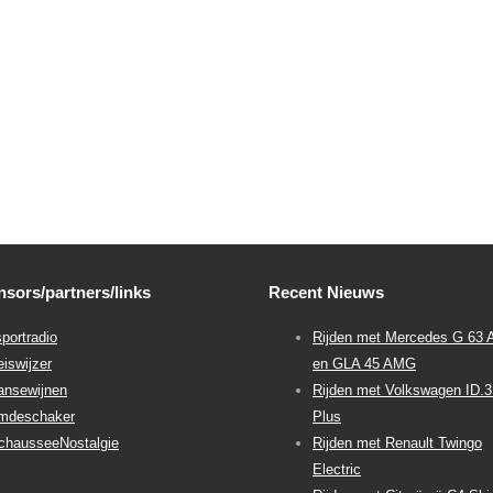
sors/partners/links
Recent Nieuws
portradio
Rijden met Mercedes G 63
eiswijzer
en GLA 45 AMG
aansewijnen
Rijden met Volkswagen ID.
emdeschaker
Plus
chausseeNostalgie
Rijden met Renault Twingo
Electric