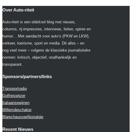
Over Auto-riteit
Auto-riteit is een oldskool blog met nieuws,
columns, rij-impressies, interviews, feiten, opinie en
humor… Met aandacht voor auto’s (PKW en LKW),
verkeer, toerisme, sport en media. Dit alles – en
nog veel meer – volgens de klassieke journalistieke
normen: kritisch, objectief, onafhankelijk en
transparant.
Sponsors/partners/links
Transportradio
Golfreiswijzer
Italiaansewijnen
Willemdeschaker
MarechausseeNostalgie
Recent Nieuws