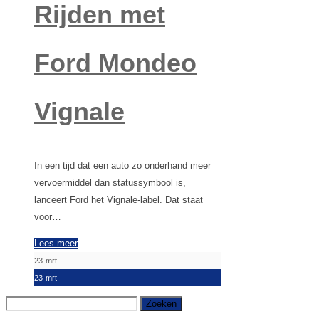
Rijden met
Ford Mondeo
Vignale
In een tijd dat een auto zo onderhand meer
vervoermiddel dan statussymbool is,
lanceert Ford het Vignale-label. Dat staat
voor…
Lees meer
23
mrt
23
mrt
Zoeken