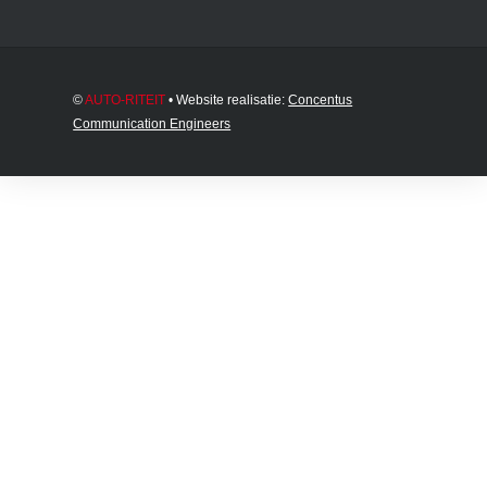
©
AUTO-RITEIT
• Website realisatie:
Concentus
Communication Engineers