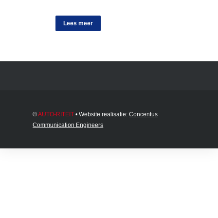
Lees meer
©
AUTO-RITEIT
• Website realisatie:
Concentus
Communication Engineers