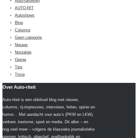
Auto-rariteiten
AUTO-RIT
Autoshows
Blog
Columns
Geen categorie
Nieuws
Nostalgie
Opinie
Tips
Trivia
Over Auto-riteit
Auto-riteit is een oldskool blog met nieuws,
columns, rij-impressies, interviews, feiten, opinie en
humor… Met aandacht voor auto’s (PKW en LKW),
verkeer, toerisme, sport en media. Dit alles – en
nog veel meer – volgens de klassieke journalistieke
normen: kritisch, objectief, onafhankelijk en