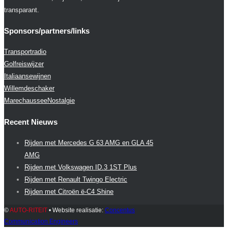
transparant.
Sponsors/partners/links
Transportradio
Golfreiswijzer
Italiaansewijnen
Willemdeschaker
MarechausseeNostalgie
Recent Nieuws
Rijden met Mercedes G 63 AMG en GLA 45
AMG
Rijden met Volkswagen ID.3 1ST Plus
Rijden met Renault Twingo Electric
Rijden met Citroën ë-C4 Shine
©
AUTO-RITEIT
• Website realisatie:
Concentus
Communication Engineers