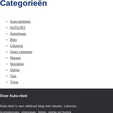
Categorieën
Auto-rariteiten
AUTO-RIT
Autoshows
Blog
Columns
Geen categorie
Nieuws
Nostalgie
Opinie
Tips
Trivia
Over Auto-riteit
Auto-riteit is een oldskool blog met nieuws, columns,
rij-impressies, interviews, feiten, opinie en humor…