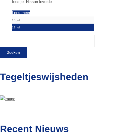
feestje. Nissan leverde…
Lees meer
13
jul
13
jul
Zoeken
naar:
Tegeltjeswijsheden
Recent Nieuws