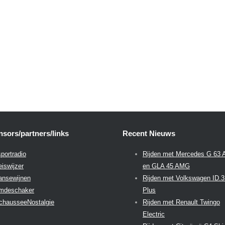
sors/partners/links
Recent Nieuws
portradio
Rijden met Mercedes G 63
eiswijzer
en GLA 45 AMG
aansewijnen
Rijden met Volkswagen ID.
emdeschaker
Plus
chausseeNostalgie
Rijden met Renault Twingo
Electric