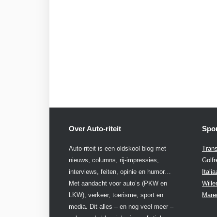
Over Auto-riteit
Spon
Auto-riteit is een oldskool blog met
Trans
nieuws, columns, rij-impressies,
Golfr
interviews, feiten, opinie en humor…
Itali
Met aandacht voor auto’s (PKW en
Will
LKW), verkeer, toerisme, sport en
Mare
media. Dit alles – en nog veel meer –