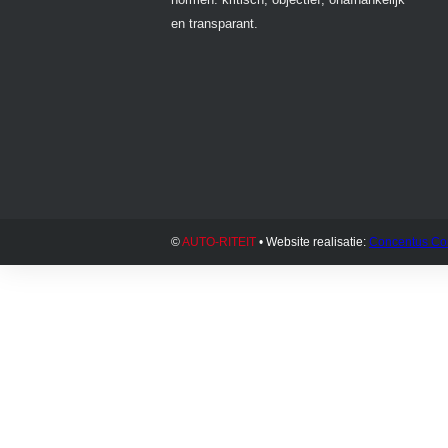
en transparant.
©
AUTO-RITEIT
• Website realisatie:
Concentus Co