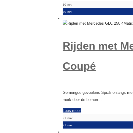
30
mrt
30
mrt
Rijden met M
Coupé
Gemengde gevoelens Sprak onlangs met een
merk door de bomen…
Lees meer
21
nov
21
nov