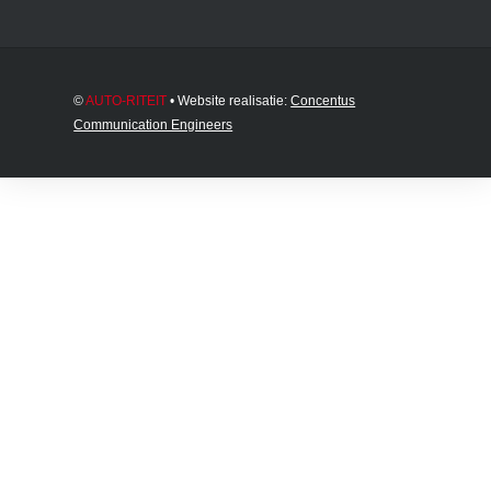
©
AUTO-RITEIT
• Website realisatie:
Concentus
Communication Engineers