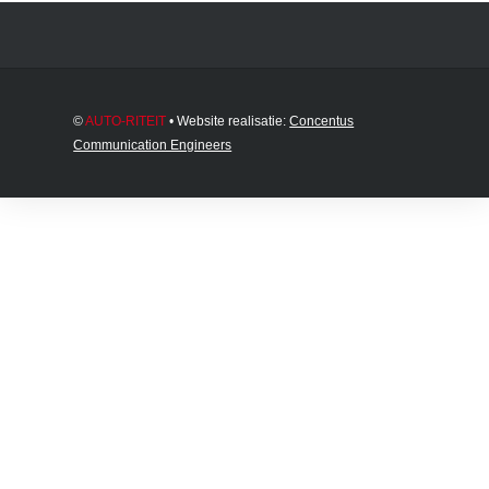
©
AUTO-RITEIT
• Website realisatie:
Concentus
Communication Engineers