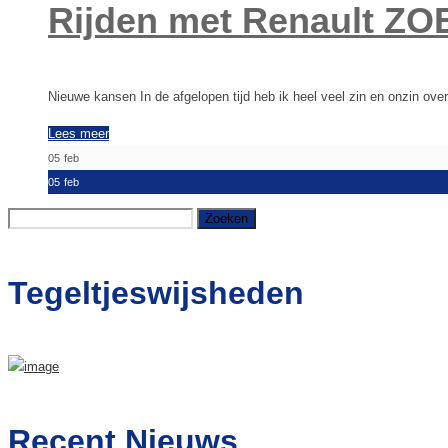
Rijden met Renault ZO
Nieuwe kansen In de afgelopen tijd heb ik heel veel zin en onzin ove
Lees meer
05
feb
05
feb
Zoeken
naar:
Tegeltjeswijsheden
Recent Nieuws