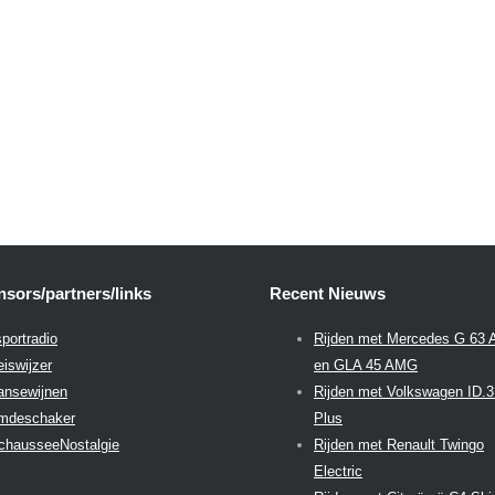
sors/partners/links
Recent Nieuws
portradio
Rijden met Mercedes G 63
eiswijzer
en GLA 45 AMG
aansewijnen
Rijden met Volkswagen ID.
emdeschaker
Plus
chausseeNostalgie
Rijden met Renault Twingo
Electric