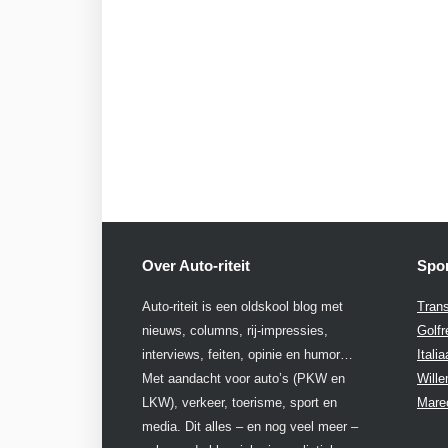
Over Auto-riteit
Spon
Auto-riteit is een oldskool blog met
Trans
nieuws, columns, rij-impressies,
Golfr
interviews, feiten, opinie en humor…
Itali
Met aandacht voor auto’s (PKW en
Will
LKW), verkeer, toerisme, sport en
Mare
media. Dit alles – en nog veel meer –