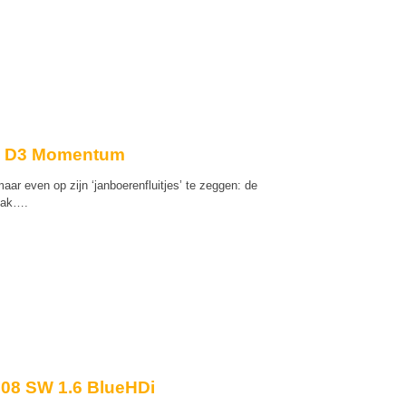
60 D3 Momentum
ar even op zijn ‘janboerenfluitjes’ te zeggen: de
bak….
508 SW 1.6 BlueHDi