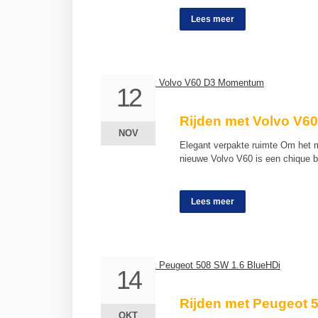
Lees meer
12
12
Rijden met Volvo V
NOV
NOV
Elegant verpakte ruimte Om het ma
nieuwe Volvo V60 is een chique 
Lees meer
14
14
Rijden met Peugeot 
OKT
OKT