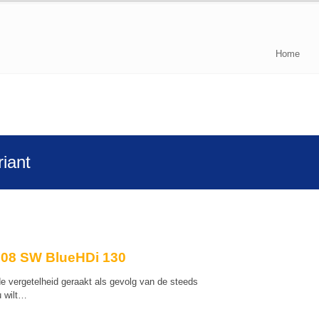
Home
iant
508 SW BlueHDi 130
de vergetelheid geraakt als gevolg van de steeds
u wilt…