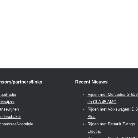
sors/partners/links
Recent Nieuws
portradio
Rijden met Mercedes G 63
eiswijzer
en GLA 45 AMG
aansewijnen
Rijden met Volkswagen ID.
emdeschaker
Plus
chausseeNostalgie
Rijden met Renault Twingo
Electric