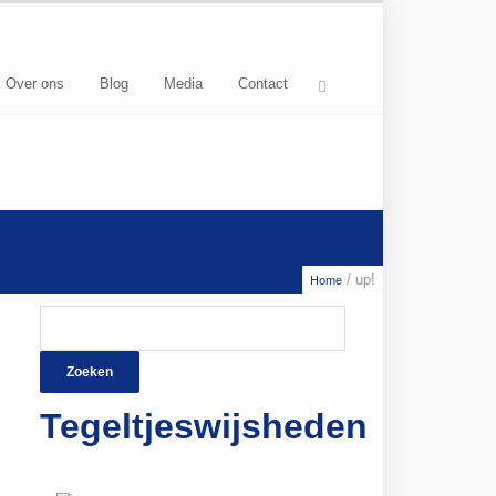
Over ons
Blog
Media
Contact
/ up!
Home
Zoeken
naar:
Tegeltjeswijsheden