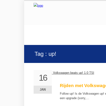
Tag : up!
16
16
Rijden met Volkswage
JAN
JAN
Follow up! Is de Volkswagen up! e
een upgrade (sorry,…