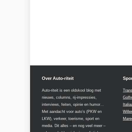
Over Auto-riteit
Spon
Auto-riteit is een oldskool blog met
Trans
nieuws, columns, rij-impressies,
Golfr
interviews, feiten, opinie en humor…
Itali
Met aandacht voor auto’s (PKW en
Will
LKW), verkeer, toerisme, sport en
Mare
media. Dit alles – en nog veel meer –