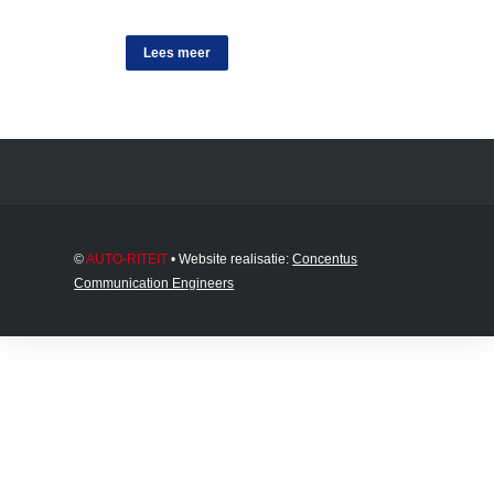
Lees meer
©
AUTO-RITEIT
• Website realisatie:
Concentus
Communication Engineers