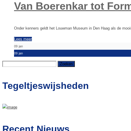
Van Boerenkar tot Form
Onder kenners geldt het Louwman Museum in Den Haag als de mooiste
Lees meer
09
jan
09
jan
Zoeken
naar:
Tegeltjeswijsheden
Recent Nieuws