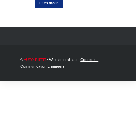
Lees meer
©
AUTO-RITEIT
• Website realisatie:
Concentus
Communication Engineers