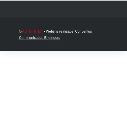
©
AUTO-RITEIT
• Website realisatie:
Concentus
Communication Engineers