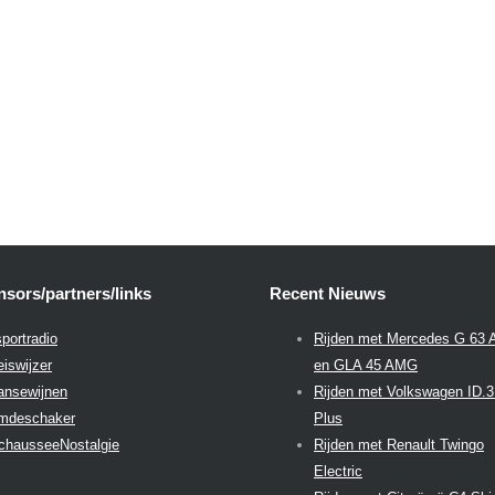
sors/partners/links
Recent Nieuws
portradio
Rijden met Mercedes G 63
eiswijzer
en GLA 45 AMG
aansewijnen
Rijden met Volkswagen ID.
emdeschaker
Plus
chausseeNostalgie
Rijden met Renault Twingo
Electric