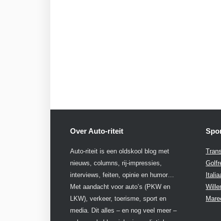
Over Auto-riteit
Spon
Auto-riteit is een oldskool blog met
Trans
nieuws, columns, rij-impressies,
Golfr
interviews, feiten, opinie en humor…
Itali
Met aandacht voor auto’s (PKW en
Will
LKW), verkeer, toerisme, sport en
Mare
media. Dit alles – en nog veel meer –