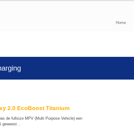
Home
harging
xy 2.0 EcoBoost Titanium
was de fullsize MPV (Multi Purpose Vehicle) een
85 geweest…