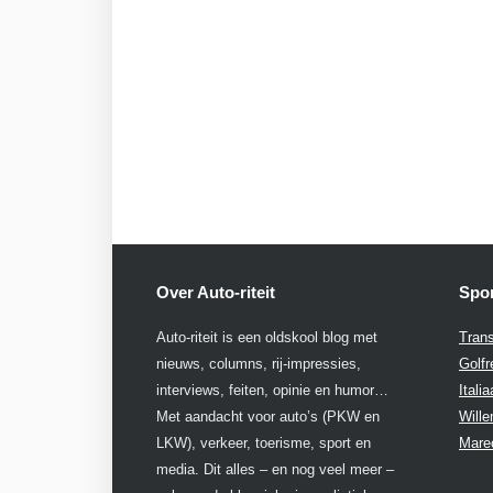
Over Auto-riteit
Spon
Auto-riteit is een oldskool blog met
Trans
nieuws, columns, rij-impressies,
Golfr
interviews, feiten, opinie en humor…
Itali
Met aandacht voor auto’s (PKW en
Will
LKW), verkeer, toerisme, sport en
Mare
media. Dit alles – en nog veel meer –