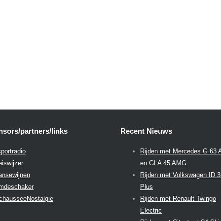
sors/partners/links
Recent Nieuws
portradio
Rijden met Mercedes G 63
eiswijzer
en GLA 45 AMG
aansewijnen
Rijden met Volkswagen ID.
emdeschaker
Plus
chausseeNostalgie
Rijden met Renault Twingo
Electric