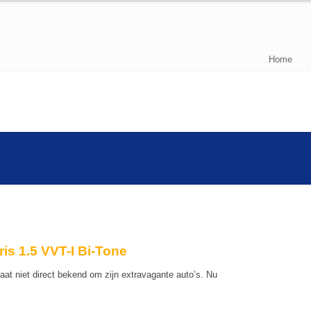
Home
is 1.5 VVT-I Bi-Tone
taat niet direct bekend om zijn extravagante auto’s. Nu