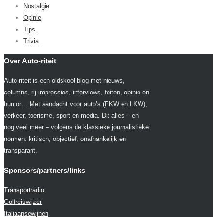
Nostalgie
Opinie
Tips
Trivia
Over Auto-riteit
Auto-riteit is een oldskool blog met nieuws,
columns, rij-impressies, interviews, feiten, opinie en
humor… Met aandacht voor auto’s (PKW en LKW),
verkeer, toerisme, sport en media. Dit alles – en
nog veel meer – volgens de klassieke journalistieke
normen: kritisch, objectief, onafhankelijk en
transparant.
Sponsors/partners/links
Transportradio
Golfreiswijzer
Italiaansewijnen