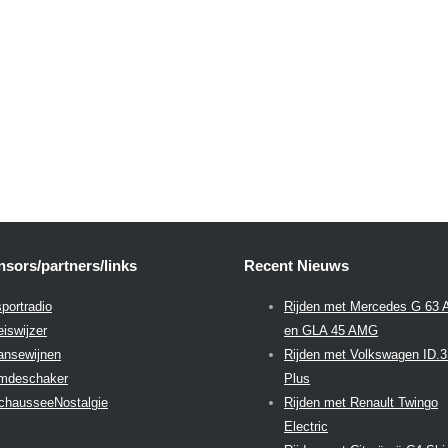
sors/partners/links
Recent Nieuws
portradio
Rijden met Mercedes G 63
eiswijzer
en GLA 45 AMG
aansewijnen
Rijden met Volkswagen ID.
emdeschaker
Plus
chausseeNostalgie
Rijden met Renault Twingo
Electric