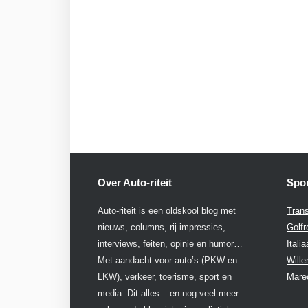
Over Auto-riteit
Spon
Auto-riteit is een oldskool blog met
Trans
nieuws, columns, rij-impressies,
Golfr
interviews, feiten, opinie en humor…
Itali
Met aandacht voor auto’s (PKW en
Will
LKW), verkeer, toerisme, sport en
Mare
media. Dit alles – en nog veel meer –